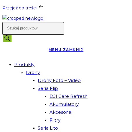
Przejdź do treści
Skip
to
Wyszukiwarka
content
produktów
MENU
ZAMKNIJ
Produkty
Drony
Drony Foto – Video
Seria Flip
DJI Care Refresh
Akumulatory
Akcesoria
Filtry
Seria Lito