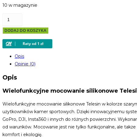
10 w magazynie
ilość
Wielofunkcyjne
DODAJ DO KOSZYKA
mocowanie
silikonowe
Telesin
do
Opis
kamer
Opinie (0)
sportowych
Opis
(szary)
Wielofunkcyjne mocowanie silikonowe Telesi
Wielofunkcyjne mocowanie silikonowe Telesin w kolorze szary
użytkowników kamer sportowych. Dzięki innowacyjnemu syste
GoPro, DJI, Insta360 i innych do różnych powierzchni. Wykonan
od warunków. Mocowanie jest nie tylko funkcjonalne, ale także
komfort i ekologię.