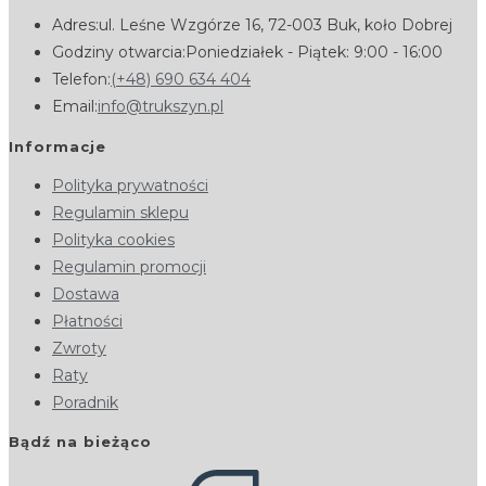
Adres:
ul. Leśne Wzgórze 16, 72-003 Buk, koło Dobrej
Godziny otwarcia:
Poniedziałek - Piątek: 9:00 - 16:00
Opens
Telefon:
(+48) 690 634 404
Opens
in
Email:
info@trukszyn.pl
in
your
Informacje
your
application
Opens
Polityka prywatności
application
Opens
in
Regulamin sklepu
Opens
in
a
Polityka cookies
in
a
Opens
new
Regulamin promocji
Opens
a
new
in
tab
Dostawa
in
Opens
new
tab
a
Płatności
Opens
a
in
tab
new
Zwroty
Opens
in
new
a
tab
Raty
in
a
Opens
tab
new
Poradnik
a
new
in
tab
Bądź na bieżąco
new
tab
a
Opens
tab
new