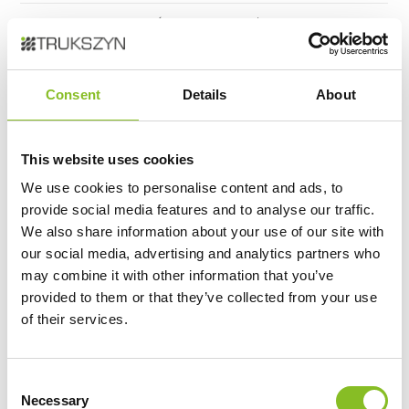
MOCOWANIE
Śruba stalowa 1/4 cala
ZASTOSOWANIE
Osmo Pocket 3, kamery
panoramiczne, aparaty
Consent
Details
About
kompaktowe i DSLR
This website uses cookies
Bezpieczeństwo:
We use cookies to personalise content and ads, to
provide social media features and to analyse our traffic.
Sunnylife
We also share information about your use of our site with
SDSHOBBY Technology Industrial Limited
our social media, advertising and analytics partners who
sales901@sunnylife.net
may combine it with other information that you’ve
Shenzhen 518131
provided to them or that they’ve collected from your use
Long Hua District 2nd Bldg 5th Floor
of their services.
C
Podobne produkty
Necessary
o