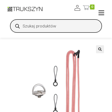
treści
0