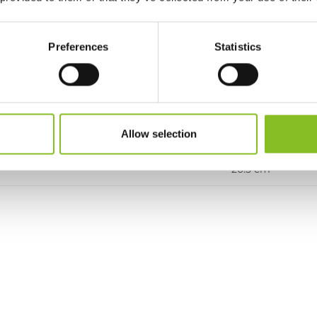
Osmo Pocket 3
Plastik
Preferences
Statistics
Czarny
60 g
Allow selection
38 x 54 x 194 mm
20.5 cm