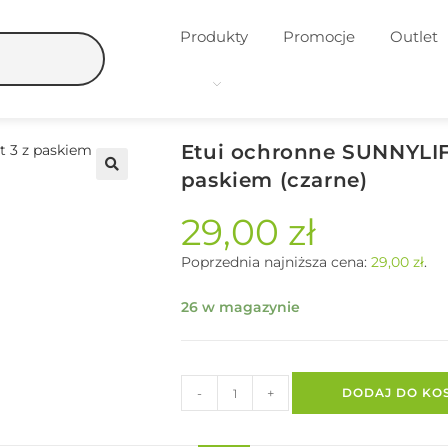
Produkty
Promocje
Outlet
Etui ochronne SUNNYLI
paskiem (czarne)
🔍
29,00
zł
Poprzednia najniższa cena:
29,00
zł
.
26 w magazynie
-
+
DODAJ DO KO