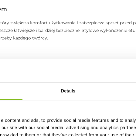
nym
 który zwiększa komfort użytkowania i zabezpiecza sprzęt prze
eszcze łatwiejsze i bardziej bezpieczne. Stylowe wykończenie etui
trzeby każdego twórcy.
Details
Sunnylife
e content and ads, to provide social media features and to analy
OP3-K981-D
 our site with our social media, advertising and analytics partn
 provided to them or that they’ve collected from your use of their