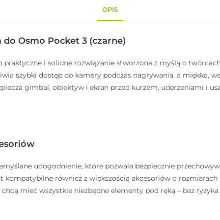
OPIS
m do Osmo Pocket 3 (czarne)
 praktyczne i solidne rozwiązanie stworzone z myślą o twórcach
liwia szybki dostęp do kamery podczas nagrywania, a miękka, w
zpiecza gimbal, obiektyw i ekran przed kurzem, uderzeniami i u
esoriów
yślane udogodnienie, które pozwala bezpiecznie przechowywać 
 jest kompatybilne również z większością akcesoriów o rozmiara
óre chcą mieć wszystkie niezbędne elementy pod ręką – bez ryzyka