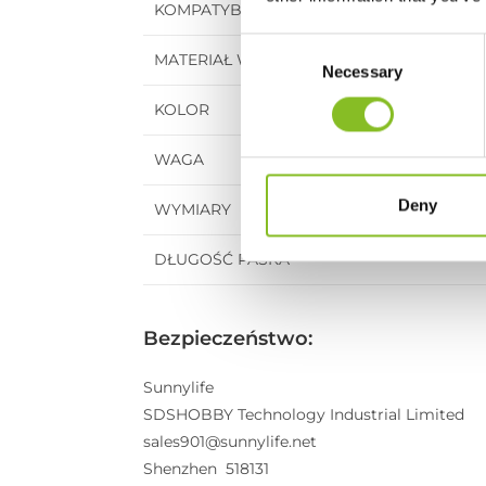
KOMPATYBILNE MODELE
C
MATERIAŁ WYKONANIA
Necessary
o
n
KOLOR
s
e
WAGA
n
t
Deny
WYMIARY
S
e
DŁUGOŚĆ PASKA
l
e
c
Bezpieczeństwo:
t
i
Sunnylife
o
SDSHOBBY Technology Industrial Limited
n
sales901@sunnylife.net
Shenzhen 518131