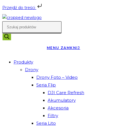
Przejdź do treści
Skip
to
Wyszukiwarka
content
produktów
MENU
ZAMKNIJ
Produkty
Drony
Drony Foto – Video
Seria Flip
DJI Care Refresh
Akumulatory
Akcesoria
Filtry
Seria Lito